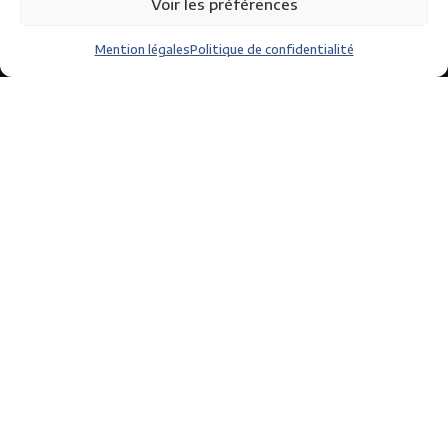
Voir les préférences
Contact
Mention légales
Politique de confidentialité
05 63 49 15 15
contact@circuit-albi.fr
Les incontournables du circuit
Coupe de France des circuits