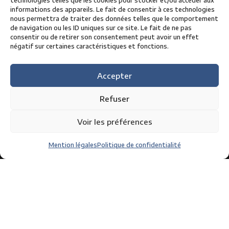
technologies telles que les cookies pour stocker et/ou accéder aux
informations des appareils. Le fait de consentir à ces technologies
Partenaires
nous permettra de traiter des données telles que le comportement
Contact
de navigation ou les ID uniques sur ce site. Le fait de ne pas
consentir ou de retirer son consentement peut avoir un effet
négatif sur certaines caractéristiques et fonctions.
Accepter
Refuser
Voir les préférences
Mention légales
Politique de confidentialité
05 63 49 15 15
contact@circuit-albi.fr
Les incontournables du circuit