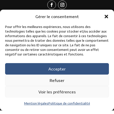
Gérer le consentement
Pour offrir les meilleures expériences, nous utilisons des
technologies telles que les cookies pour stocker et/ou accéder aux
informations des appareils. Le fait de consentir à ces technologies
nous permettra de traiter des données telles que le comportement
de navigation ou les ID uniques sur ce site. Le fait de ne pas
consentir ou de retirer son consentement peut avoir un effet
négatif sur certaines caractéristiques et fonctions.
05 63 49 15 15
contact@circuit-albi.fr
Accepter
Refuser
Les incontournables du circuit
Voir les préférences
Coupe de France des circuits
Grand Prix Camions
Mention légales
Politique de confidentialité
L’Albi Éco Race