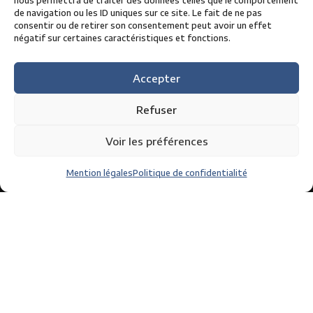
nous permettra de traiter des données telles que le comportement
de navigation ou les ID uniques sur ce site. Le fait de ne pas
consentir ou de retirer son consentement peut avoir un effet
négatif sur certaines caractéristiques et fonctions.
05 63 49 15 15
contact@circuit-albi.fr
Accepter
Refuser
Les incontournables du circuit
Voir les préférences
Coupe de France des circuits
Grand Prix Camions
Mention légales
Politique de confidentialité
L’Albi Éco Race
Les 24 heures cyclistes du circuit d’Albi
Albi Auto Classic
Copyright © 2024 •
Mentions légales
•