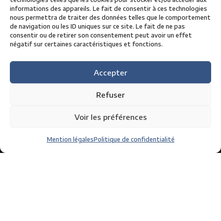
informations des appareils. Le fait de consentir à ces technologies
nous permettra de traiter des données telles que le comportement
de navigation ou les ID uniques sur ce site. Le fait de ne pas
consentir ou de retirer son consentement peut avoir un effet
négatif sur certaines caractéristiques et fonctions.
Accepter
Refuser
05 63 49 15 15
contact@circuit-albi.fr
Voir les préférences
Mention légales
Politique de confidentialité
Les incontournables du circuit
Coupe de France des circuits
Grand Prix Camions
L’Albi Éco Race
Les 24 heures cyclistes du circuit d’Albi