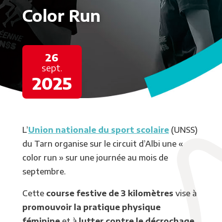
Color Run
26
sept.
2025
L’
Union nationale du sport scolaire
(UNSS)
du Tarn organise sur le circuit d’Albi une «
color run » sur une journée au mois de
septembre.
Cette
course festive de 3 kilomètres
vise à
promouvoir la pratique physique
féminine
et à
lutter contre le décrochage